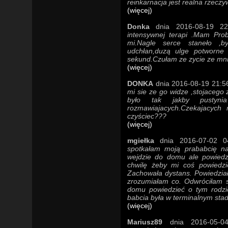
reinkarnacja jest realna rzeczy
(więcej)
Donka
dnia 2016-08-19 22:
intensywnej terapi .Mam Prob
mi.Nagle serce staneło ,
udchłan,duzą ulge potworne
sekund.Czułam ze zycie ze mni
(więcej)
DONKA
dnia 2016-08-19 21:56
mi sie ze go widze ,stojacego
było tak jakby pustyn
rozmawiajacych.Czekajacyc
czyściec???
(więcej)
mgiełka
dnia 2016-07-02 04
spotkałam moją prababcię na
wejdzie do domu ale powiedzi
chwilę żeby mi coś powiedzi
Zachowała dystans. Powiedziała
zrozumiałam co. Odwróciłam si
domu powiedzieć o tym rodzic
babcia była w terminalnym stad
(więcej)
Mariusz89
dnia 2016-05-04