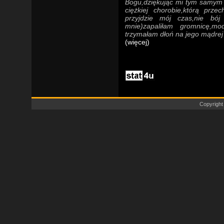
Bogu,dziękując mi tym samym z
ciężkiej chorobie,którą prze
przyjdzie mój czas,nie bó
mnie)zapaliłam gromnicę,mo
trzymałam dłoń na jego mądre
(więcej)
Copyright