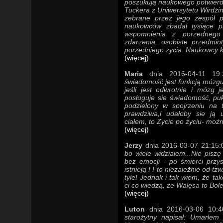
poszukują naukowego potwierdz
Tuckera z Uniwersytetu Wirdżini
zebrane przez jego zespół pr
naukowców zbadał tysiące pr
wspomnienia z porzednego ż
zdarzenia, osobiste przedmio
porzedniego życia. Naukowcy kon
(więcej)
Maria
dnia 2016-04-11 19:3
świadomość jest funkcją mózgu
jeśli jest odwrotnie i mózg 
posługuje sie świadomość, puk
podzielony w spojrzeniu na t
prawdziwa,i udałoby sie ją u
ciałem, to Zycie po życiu- moż
(więcej)
Jerzy
dnia 2016-03-07 21:15:0
bo wiele widziałem...Nie piszę
bez emocji - po śmierci przy
istnieją ! I to niezależnie od tz
tyle! Jednak i tak wiem, że ta
ci co wiedzą, że Wałęsa to Bolek
(więcej)
Luton
dnia 2016-03-06 10:40
starożytny napisał: Umarłem 