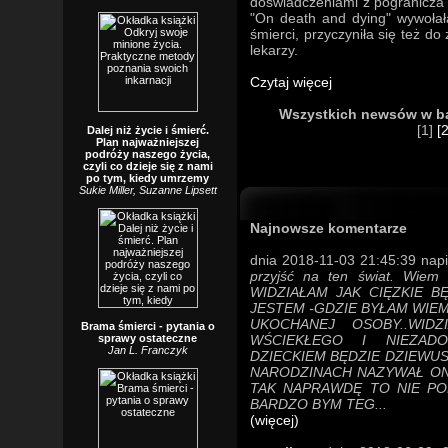
doświadczeniami z pogranicza
"On death and dying" wywołał
śmierci, przyczyniła się też d
lekarzy.
Czytaj więcej
Wszystkich newsów w bazi
[1]
[2
Dalej niż życie i śmierć.
Plan najważniejszej
podróży naszego życia,
czyli co dzieje się z nami
po tym, kiedy umrzemy
Sukie Miller, Suzanne Lipsett
Najnowsze komentarze
dnia 2018-11-03 21:45:39 napi
przyjść na ten świat. Wiem 
WIDZIAŁAM JAK CIĘZKIE B
JESTEM -GDZIE BYŁAM WIE
UKOCHANEJ OSOBY..WID
Brama śmierci - pytania o
sprawy ostateczne
WŚCIEKŁEGO I NIEZA
Jan L. Franczyk
DZIECKIEM BĘDZIE DZIEWU
NARODZINACH NAZYWAŁ ON 
TAK NAPRAWDĘ TO NIE PO
BARDZO BYM TEG...
(więcej)