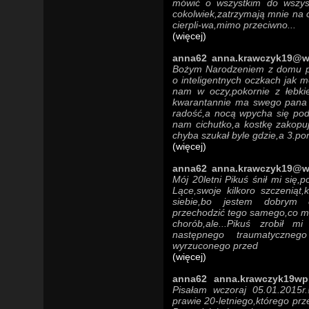
mówić o wszystkim do wszyst
cokolwiek,zatrzymają mnie na
cierpli-wa,mimo przeciwno...
(więcej)
anna62 anna.krawczyk19@w
Bożym Narodzeniem z domu prz
o inteligentnych oczkach jak m
nam w oczy,pokornie z łebki
kwarantannie ma swego pana i 
radość,a nocą wpycha się pod
nam cichutko,a kostkę zakopu
chyba szukał byle gdzie,a 3.po
(więcej)
anna62 anna.krawczyk19@w
Mój 20letni Pikuś śnił mi się
Lące,swoje kilkoro szczeniąt,
siebie,bo jestem dobrym c
przechodzić tego samego,co mi
chorób,ale...Pikuś zrobił m
następnego traumatyczne
wyrzuconego przed
(więcej)
anna62 anna.krawczyk19wp
Pisałam wczoraj 05.01.2015r
prawie 20-letniego,którego prz