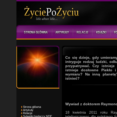
Co się dzieje, gdy umieram
intryguje rodzaj ludzki, od
przypatrywać. Czy istniej
istnieje dosłowne Piekło
wymiaru? Na inną planetę
istnieć?
Wywiad z doktorem Raymo
Strona główna
Artykuły
18 kwietnia 2011 roku Ray
Relacje
telefonicznego dla polskiego 
Sylwetki badaczy NDE