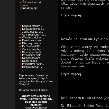
Ciekawe książki
kilkanaście najciekawszych
Forum
serwisu
Subskrypcja
Czytaj więcej
Kobieta mówi w ...
Doświadczenia s...
Jedna dusza, wi...
Czy znamiona ma...
Wywiad z doktor...
Dowód na istnienie życia po 
Dowód na istnie...
Dlaczego dusze ...
Dr Elisabeth Kü...
Wielu z nas wierzy, że istni
Życie pomiędzy ...
Arizony mówią, że otrzymali
Dziecięce przeż...
badającym życie pozagrobow
Prawdziwa histo...
Reinkarnacja w ...
stanu Arizona (USA) wykonali
Nocni goście
dowód na to, że kiedy umi
Prawdziwa natur...
fizycznymi ciałami.
Reinkarnacja i ...
Czytaj więcej
Zapraszamy również do
lektury książek, których
opisy zamieściliśmy w dziale
"Książki".
Ostatnio dodane książki:
Odkryj swoje minione
Dr Elisabeth Kübler-Ross
(20
życia. Praktyczne metody
poznania swoich
inkarnacji
Dr Elisabeth Kübler-Ross 
Cassandra Eason