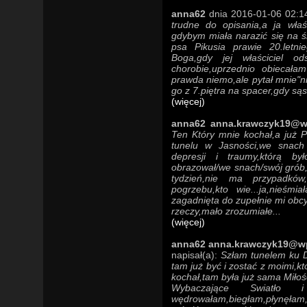
anna62
dnia 2016-01-06 02:14
trudne do opisania,a ja wła
gdybym miała narazić się na ś
psa Pikusia prawie 20.letn
Boga,gdy jej właściciel 
chorobie,uprzednio obiecał
prawda niemo,ale pytał mnie"n
go z 7.piętra na spacer,gdy sąs
(więcej)
anna62 anna.krawczyk19@w
Ten Który mnie kochał,a już P
tunelu w Jasności,we snach 
depresji i traumy,którą b
obrazował/we snach/swój grób
tydzień,nie ma przypadków
pogrzebu,kto wie...ja,nieśm
zagadnięta do zupełnie mi obcy
rzeczy,mało zrozumiałe...
(więcej)
anna62 anna.krawczyk19@wp.
napisał(a):
Szłam tunelem ku D
tam już być i zostać z moimi,k
kochał,tam była już sama Miłoś
Wybaczające Swiatło i
wędrowałam,biegłam,płynęłam,a