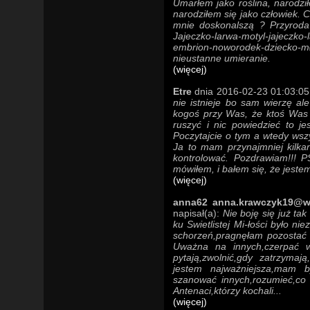
Umarłem jako roślina, narodzi
narodziłem się jako człowiek. 
mnie doskonalszą ? Przyroda 
Jajeczko-larwa-motyl-jajeczko-l
embrion-noworodek-dziecko-młod
nieustanne umieranie.
(więcej)
Etre
dnia 2016-02-23 01:03:05 
nie istnieje bo sam wierzę al
kogoś przy Was, że ktoś Was d
ruszyć i nic powiedzieć to
Poczytajcie o tym a wtedy wszy
Ja to mam przynajmniej kilka
kontrolować. Pozdrawiam!!! 
mówiłem, i bałem się, że jestem
(więcej)
anna62 anna.krawczyk19@wp
napisał(a):
Nie boję się już ta
ku Swietlistej Mi-łości było 
schorzeń,pragnęłam pozostać 
Uważna na innych,czerpać 
pytają,zwolnić,gdy zatrzymaj
jestem najważniejsza,mam 
szanować innych,rozumieć,co n
Antenaci,którzy kochali...
(więcej)