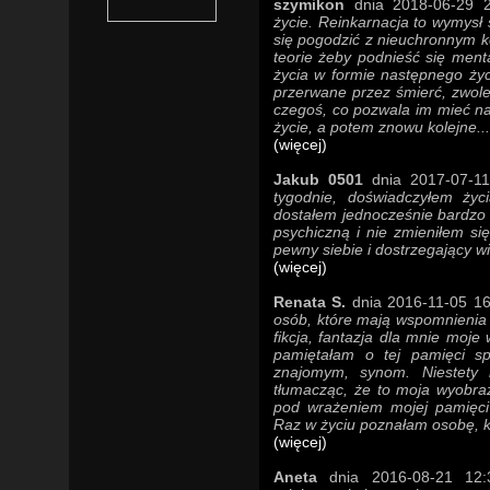
szymikon
dnia 2018-06-29 2
życie. Reinkarnacja to wymysł 
się pogodzić z nieuchronnym k
teorie żeby podnieść się ment
życia w formie następnego życ
przerwane przez śmierć, zwolen
czegoś, co pozwala im mieć nad
życie, a potem znowu kolejne...
(więcej)
Jakub 0501
dnia 2017-07-11
tygodnie, doświadczyłem życ
dostałem jednocześnie bardzo 
psychiczną i nie zmieniłem si
pewny siebie i dostrzegający w
(więcej)
Renata S.
dnia 2016-11-05 16
osób, które mają wspomnienia
fikcja, fantazja dla mnie moj
pamiętałam o tej pamięci s
znajomym, synom. Niestety 
tłumacząc, że to moja wyobraź
pod wrażeniem mojej pamięci
Raz w życiu poznałam osobę, k
(więcej)
Aneta
dnia 2016-08-21 12:3